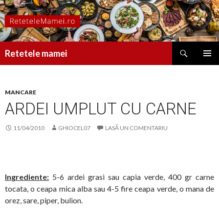
Caută
Retetele mamei
SARI
MENIU
LA
PRINCI
CONȚINUT
MANCARE
ARDEI UMPLUT CU CARNE
11/04/2010
GHIOCEL07
LASĂ UN COMENTARIU
Ingrediente:
5-6 ardei grasi sau capia verde, 400 gr carne
tocata, o ceapa mica alba sau 4-5 fire ceapa verde, o mana de
orez, sare, piper, bulion.