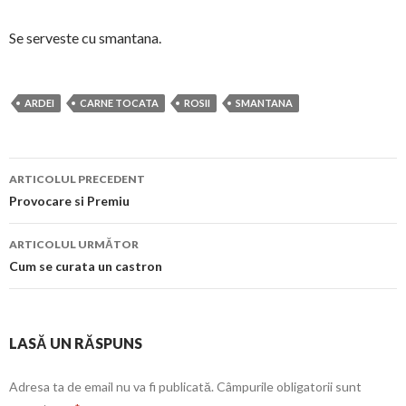
Se serveste cu smantana.
ARDEI
CARNE TOCATA
ROSII
SMANTANA
Navigare
ARTICOLUL PRECEDENT
în
Provocare si Premiu
articol
ARTICOLUL URMĂTOR
Cum se curata un castron
LASĂ UN RĂSPUNS
Adresa ta de email nu va fi publicată.
Câmpurile obligatorii sunt