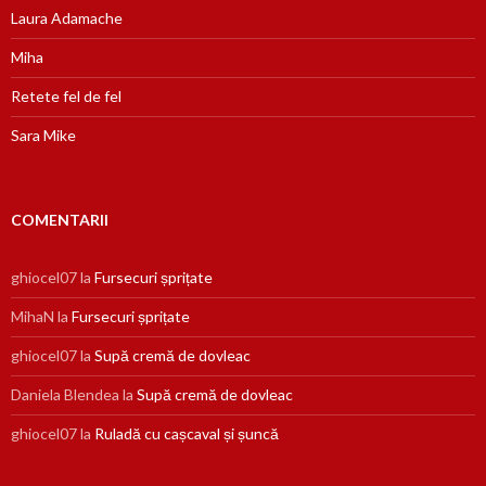
Laura Adamache
Miha
Retete fel de fel
Sara Mike
COMENTARII
ghiocel07
la
Fursecuri șprițate
MihaN
la
Fursecuri șprițate
ghiocel07
la
Supă cremă de dovleac
Daniela Blendea
la
Supă cremă de dovleac
ghiocel07
la
Ruladă cu cașcaval și șuncă