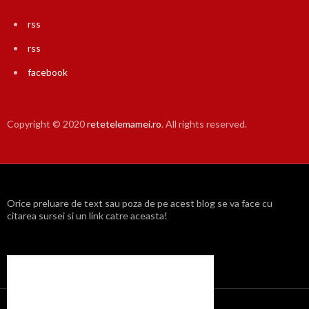
rss
rss
facebook
Copyright © 2020
retetelemamei.ro
. All rights reserved.
Orice preluare de text sau poza de pe acest blog se va face cu
citarea sursei si un link catre aceasta!
Propulsat cu mândrie de WordPress