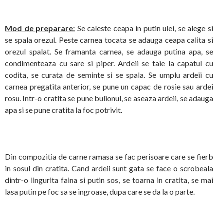
Mod de preparare:
Se caleste ceapa in putin ulei, se alege si
se spala orezul. Peste carnea tocata se adauga ceapa calita si
orezul spalat. Se framanta carnea, se adauga putina apa, se
condimenteaza cu sare si piper. Ardeii se taie la capatul cu
codita, se curata de seminte si se spala. Se umplu ardeii cu
carnea pregatita anterior, se pune un capac de rosie sau ardei
rosu. Intr-o cratita se pune bulionul, se aseaza ardeii, se adauga
apa si se pune cratita la foc potrivit.
Din compozitia de carne ramasa se fac perisoare care se fierb
in sosul din cratita. Cand ardeii sunt gata se face o scrobeala
dintr-o lingurita faina si putin sos, se toarna in cratita, se mai
lasa putin pe foc sa se ingroase, dupa care se da la o parte.