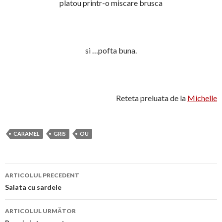
platou printr-o miscare brusca
si …pofta buna.
Reteta preluata de la
Michelle
CARAMEL
GRIS
OU
Navigare
ARTICOLUL PRECEDENT
în
Salata cu sardele
articol
ARTICOLUL URMĂTOR