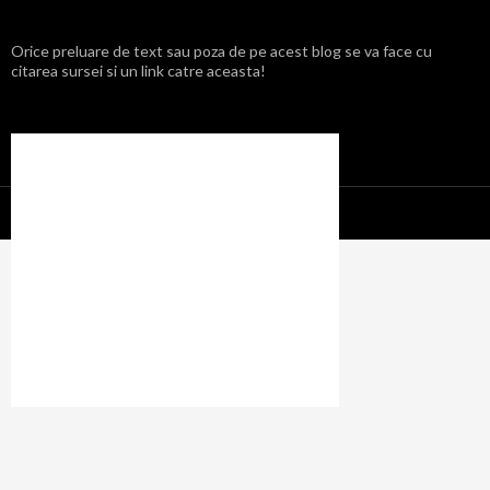
Orice preluare de text sau poza de pe acest blog se va face cu
citarea sursei si un link catre aceasta!
Propulsat cu mândrie de WordPress