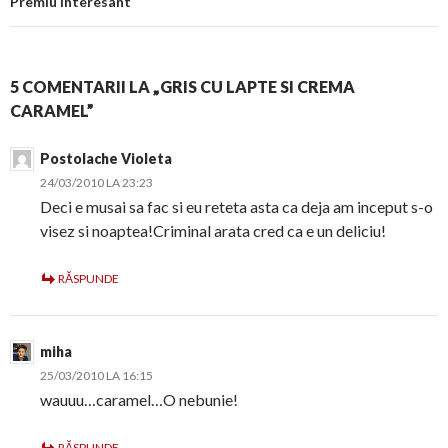
Premiu interesant
5 COMENTARII LA „GRIS CU LAPTE SI CREMA
CARAMEL”
Postolache Violeta
24/03/2010 LA 23:23
Deci e musai sa fac si eu reteta asta ca deja am inceput s-o
visez si noaptea!Criminal arata cred ca e un deliciu!
RĂSPUNDE
miha
25/03/2010 LA 16:15
wauuu…caramel…O nebunie!
RĂSPUNDE