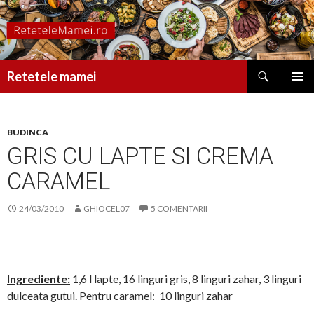
Caută
Retetele mamei
SARI
MENIU
LA
PRINCI
CONȚINUT
BUDINCA
GRIS CU LAPTE SI CREMA
CARAMEL
24/03/2010
GHIOCEL07
5 COMENTARII
Ingrediente:
1,6 l lapte, 16 linguri gris, 8 linguri zahar, 3 linguri
dulceata gutui. Pentru caramel: 10 linguri zahar