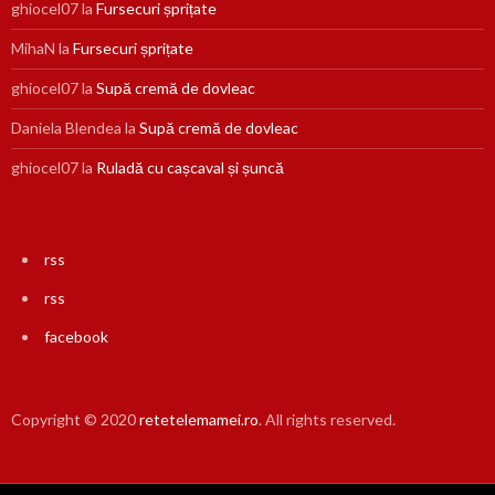
ghiocel07
la
Fursecuri șprițate
MihaN
la
Fursecuri șprițate
ghiocel07
la
Supă cremă de dovleac
Daniela Blendea
la
Supă cremă de dovleac
ghiocel07
la
Ruladă cu cașcaval și șuncă
rss
rss
facebook
Copyright © 2020
retetelemamei.ro
. All rights reserved.