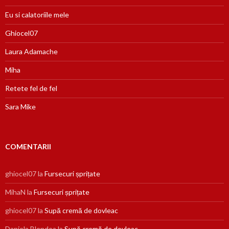
Eu si calatoriile mele
Ghiocel07
Laura Adamache
Miha
Retete fel de fel
Sara Mike
COMENTARII
ghiocel07
la
Fursecuri șprițate
MihaN
la
Fursecuri șprițate
ghiocel07
la
Supă cremă de dovleac
Daniela Blendea
la
Supă cremă de dovleac