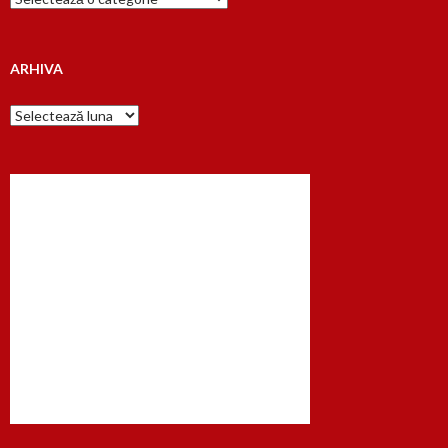
dupa…
ARHIVA
Arhiva