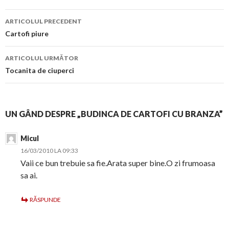
Navigare
ARTICOLUL PRECEDENT
în
Cartofi piure
articol
ARTICOLUL URMĂTOR
Tocanita de ciuperci
UN GÂND DESPRE „BUDINCA DE CARTOFI CU BRANZA”
Micul
16/03/2010 LA 09:33
Vaii ce bun trebuie sa fie.Arata super bine.O zi frumoasa
sa ai.
RĂSPUNDE