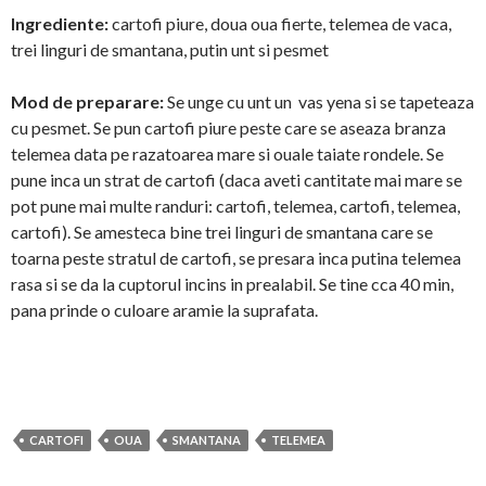
Ingrediente:
cartofi piure, doua oua fierte, telemea de vaca,
trei linguri de smantana, putin unt si pesmet
Mod de preparare:
Se unge cu unt un vas yena si se tapeteaza
cu pesmet. Se pun cartofi piure peste care se aseaza branza
telemea data pe razatoarea mare si ouale taiate rondele. Se
pune inca un strat de cartofi (daca aveti cantitate mai mare se
pot pune mai multe randuri: cartofi, telemea, cartofi, telemea,
cartofi). Se amesteca bine trei linguri de smantana care se
toarna peste stratul de cartofi, se presara inca putina telemea
rasa si se da la cuptorul incins in prealabil. Se tine cca 40 min,
pana prinde o culoare aramie la suprafata.
CARTOFI
OUA
SMANTANA
TELEMEA