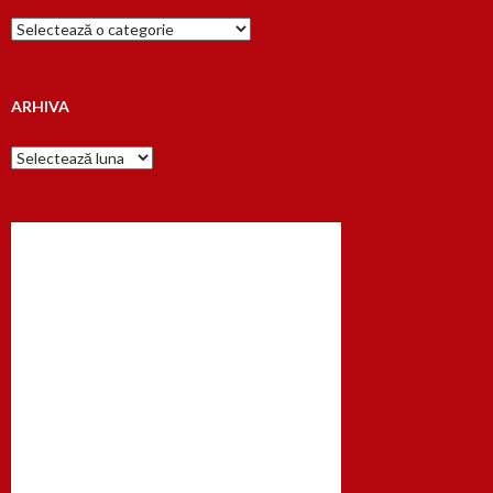
Cauta
dupa…
ARHIVA
Arhiva