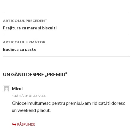
Navigare
ARTICOLUL PRECEDENT
în
Prajitura cu mere si biscuiti
articol
ARTICOLUL URMĂTOR
Budinca cu paste
UN GÂND DESPRE „PREMIU”
Micul
13/02/2010 LA 09:44
Ghiocel multumesc pentru premiu.L-am ridicat.Iti doresc
un weekend placut.
RĂSPUNDE