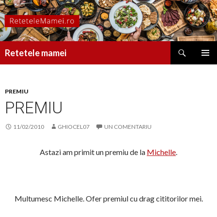
Caută
Retetele mamei
SARI
MENIU
LA
PRINCI
CONȚINUT
PREMIU
PREMIU
11/02/2010
GHIOCEL07
UN COMENTARIU
Astazi am primit un premiu de la
Michelle
.
Multumesc Michelle. Ofer premiul cu drag cititorilor mei.