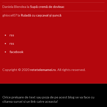
Daniela Blendea
la
Supă cremă de dovleac
ghiocel07
la
Ruladă cu cașcaval și șuncă
rss
rss
facebook
Copyright © 2020
retetelemamei.ro
. All rights reserved.
Orice preluare de text sau poza de pe acest blog se va face cu
citarea sursei si un link catre aceasta!