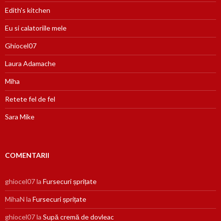
Edith's kitchen
Eu si calatoriile mele
Ghiocel07
Laura Adamache
Miha
Retete fel de fel
Sara Mike
COMENTARII
ghiocel07
la
Fursecuri șprițate
MihaN
la
Fursecuri șprițate
ghiocel07
la
Supă cremă de dovleac