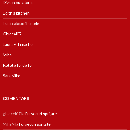
Diva in bucatarie
Edith's kitchen
Eu si calatoriile mele
Ghiocel07
Laura Adamache
Miha
Retete fel de fel
Sara Mike
COMENTARII
ghiocel07
la
Fursecuri șprițate
MihaN
la
Fursecuri șprițate