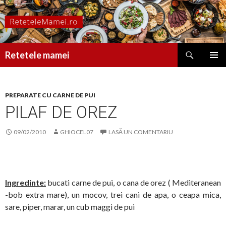
Caută
Retetele mamei
SARI
MENIU
LA
PRINCI
CONȚINUT
PREPARATE CU CARNE DE PUI
PILAF DE OREZ
09/02/2010
GHIOCEL07
LASĂ UN COMENTARIU
Ingredinte:
bucati carne de pui, o cana de orez ( Mediteranean
-bob extra mare), un mocov, trei cani de apa, o ceapa mica,
sare, piper, marar, un cub maggi de pui