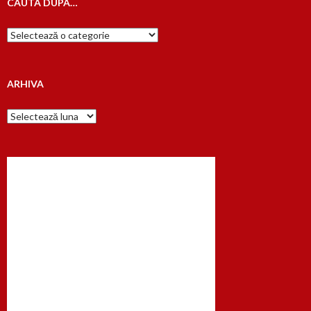
CAUTA DUPA…
Cauta
dupa…
ARHIVA
Arhiva