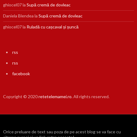
ghiocel07
la
Supă cremă de dovleac
Daniela Blendea
la
Supă cremă de dovleac
ghiocel07
la
Ruladă cu cașcaval și șuncă
rss
rss
facebook
Copyright © 2020
retetelemamei.ro
. All rights reserved.
Orice preluare de text sau poza de pe acest blog se va face cu