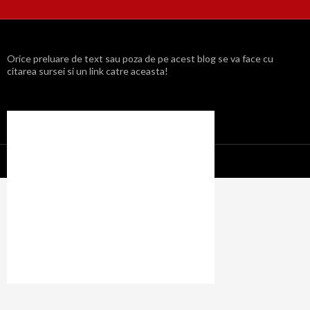
Orice preluare de text sau poza de pe acest blog se va face cu
citarea sursei si un link catre aceasta!
Propulsat cu mândrie de WordPress