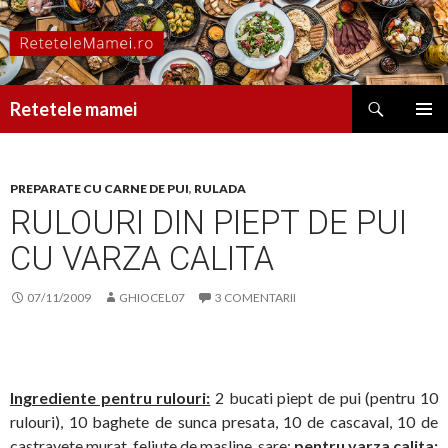
Caută
Retetele mamei
SARI
MENIU
LA
PRINCI
CONȚINUT
PREPARATE CU CARNE DE PUI
,
RULADA
RULOURI DIN PIEPT DE PUI
CU VARZA CALITA
07/11/2009
GHIOCEL07
3 COMENTARII
Ingrediente pentru rulouri:
2 bucati piept de pui (pentru 10
rulouri), 10 baghete de sunca presata, 10 de cascaval, 10 de
castravete murat, feliute de masline, sare;
pentru varza calita: