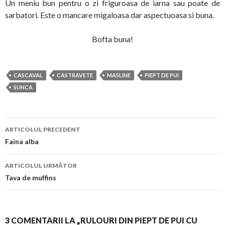
Un meniu bun pentru o zi friguroasa de iarna sau poate de
sarbatori. Este o mancare migaloasa dar aspectuoasa si buna.
Bofta buna!
CASCAVAL
CASTRAVETE
MASLINE
PIEPT DE PUI
SUNCA
Navigare
ARTICOLUL PRECEDENT
în
Faina alba
articol
ARTICOLUL URMĂTOR
Tava de muffins
3 COMENTARII LA „RULOURI DIN PIEPT DE PUI CU