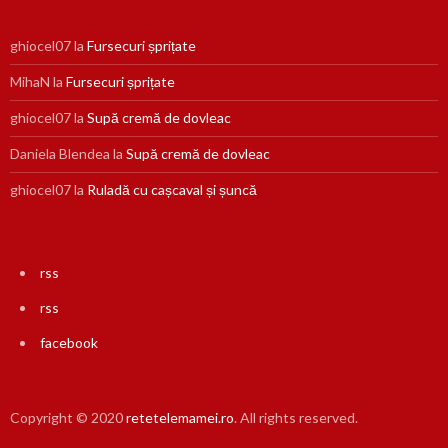
ghiocel07
la
Fursecuri șprițate
MihaN
la
Fursecuri șprițate
ghiocel07
la
Supă cremă de dovleac
Daniela Blendea
la
Supă cremă de dovleac
ghiocel07
la
Ruladă cu cașcaval și șuncă
rss
rss
facebook
Copyright © 2020
retetelemamei.ro
. All rights reserved.