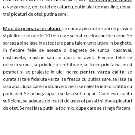
o varza mare, doi catei de usturou, putin ulei de masiline, doua-
trei picaturi de otel, putina sare.
Mod de preparare rulouri:
se curata pieptul de pui de grasine
si pielite si se taie in 10 felii care se bat cu ciocanul de carne. Se
sareaza si se lasa in asteptare pana taiem umplutura in baghete.
In fiecare felie se aseaza o bagheta de sunca, cascaval,
castravete, masline sau ce doriti si aveti. Fiecare felie se
ruleaza strans, se prinde cu scobitoare, se trece prin faina, ou si
pesmet si se prajeste in ulei incins;
pentru varza calita:
se
curata si taie fideluta varza, se freaca cu putina sare, se lasa sa
iasa apa, dupa care se stoarce bine si se caleste intr-o cratita cu
putin ulei. Se adauga apa si se lasa sub capac. Cand este calita
suficient, se adauga doi catei de usturoi pasati si doua picaturi
de otet. Se mai lasa putin la foc mic, dupa care se stinge flacara.