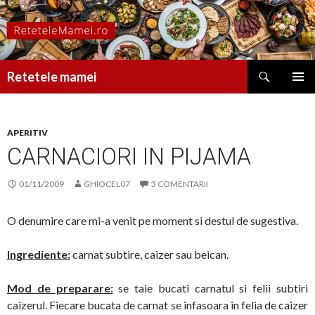
Caută
Retetele mamei
SARI
MENIU
LA
PRINCI
CONȚINUT
APERITIV
CARNACIORI IN PIJAMA
01/11/2009
GHIOCEL07
3 COMENTARII
O denumire care mi-a venit pe moment si destul de sugestiva.
Ingrediente:
carnat subtire, caizer sau beican.
Mod de preparare:
se taie bucati carnatul si felii subtiri
caizerul. Fiecare bucata de carnat se infasoara in felia de caizer