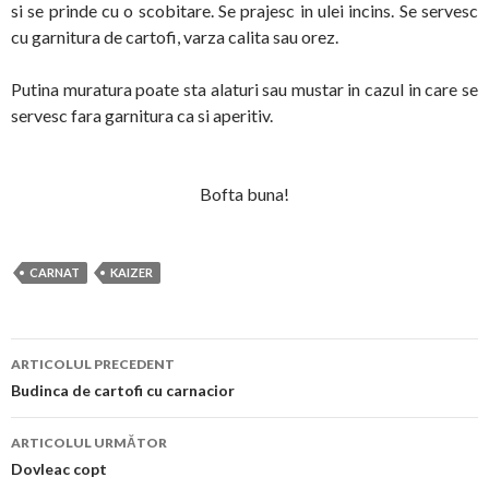
si se prinde cu o scobitare. Se prajesc in ulei incins. Se servesc
cu garnitura de cartofi, varza calita sau orez.
Putina muratura poate sta alaturi sau mustar in cazul in care se
servesc fara garnitura ca si aperitiv.
Bofta buna!
CARNAT
KAIZER
Navigare
ARTICOLUL PRECEDENT
în
Budinca de cartofi cu carnacior
articol
ARTICOLUL URMĂTOR
Dovleac copt