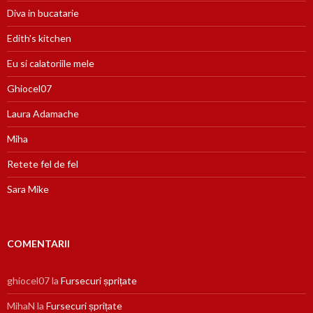
Diva in bucatarie
Edith's kitchen
Eu si calatoriile mele
Ghiocel07
Laura Adamache
Miha
Retete fel de fel
Sara Mike
COMENTARII
ghiocel07
la
Fursecuri șprițate
MihaN
la
Fursecuri șprițate