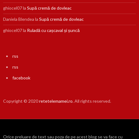
ghiocel07
la
Supă cremă de dovleac
Daniela Blendea
la
Supă cremă de dovleac
ghiocel07
la
Ruladă cu cașcaval și șuncă
rss
rss
facebook
Copyright © 2020
retetelemamei.ro
. All rights reserved.
Orice preluare de text sau poza de pe acest blog se va face cu