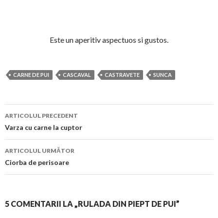
Este un aperitiv aspectuos si gustos.
CARNE DE PUI
CASCAVAL
CASTRAVETE
SUNCA
Navigare
ARTICOLUL PRECEDENT
în
Varza cu carne la cuptor
articol
ARTICOLUL URMĂTOR
Ciorba de perisoare
5 COMENTARII LA „RULADA DIN PIEPT DE PUI”