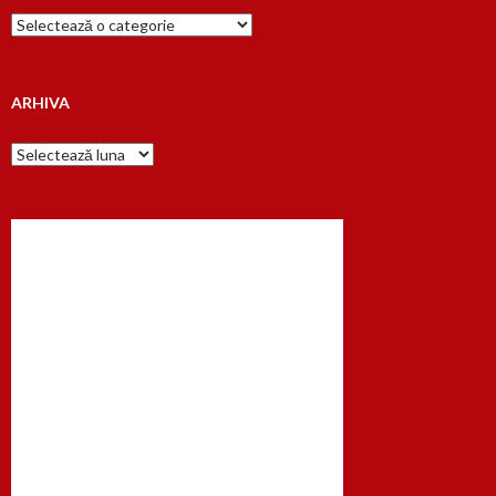
Cauta
dupa…
ARHIVA
Arhiva