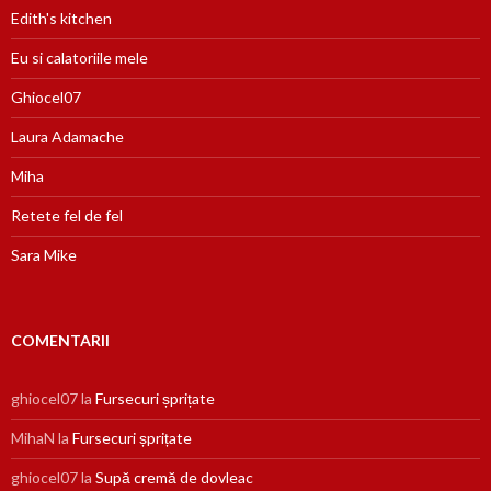
Edith's kitchen
Eu si calatoriile mele
Ghiocel07
Laura Adamache
Miha
Retete fel de fel
Sara Mike
COMENTARII
ghiocel07
la
Fursecuri șprițate
MihaN
la
Fursecuri șprițate
ghiocel07
la
Supă cremă de dovleac