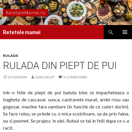
Caută
Retetele mamei
SARI
MENIU
LA
PRINCI
CONȚINUT
RULADA
RULADA DIN PIEPT DE PUI
25/10/2009
GHIOCEL07
5 COMENTARII
Intr-o felie de piept de pui batuta bine se impacheteaza o
bagheta de cascaval, sunca, castravete murat, ardei rosu sau
gogosar, masline fara sambure (in functie de ce culori dorim).
Se face rulou, se prinde cu o mica scobitoare, sa da prin faina,
ou si pesmet. Se prajesc in ulei. Ruloul se tai in felii dupa ce s-a
racit.