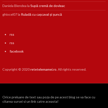
Daniela Blendea
la
Supă cremă de dovleac
ghiocel07
la
Ruladă cu cașcaval și șuncă
rss
rss
facebook
Copyright © 2020
retetelemamei.ro
. All rights reserved.
Orice preluare de text sau poza de pe acest blog se va face cu
citarea sursei si un link catre aceasta!