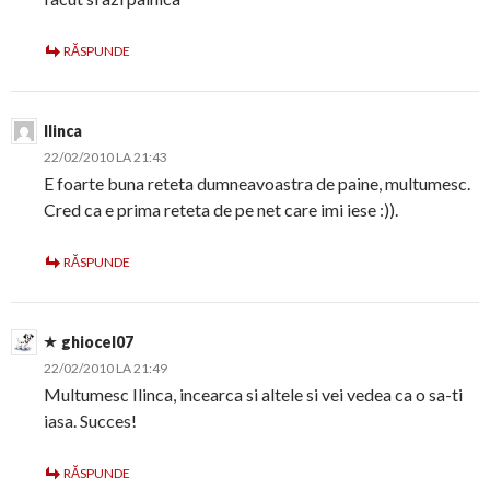
RĂSPUNDE
Ilinca
22/02/2010 LA 21:43
E foarte buna reteta dumneavoastra de paine, multumesc.
Cred ca e prima reteta de pe net care imi iese :)).
RĂSPUNDE
ghiocel07
22/02/2010 LA 21:49
Multumesc Ilinca, incearca si altele si vei vedea ca o sa-ti
iasa. Succes!
RĂSPUNDE