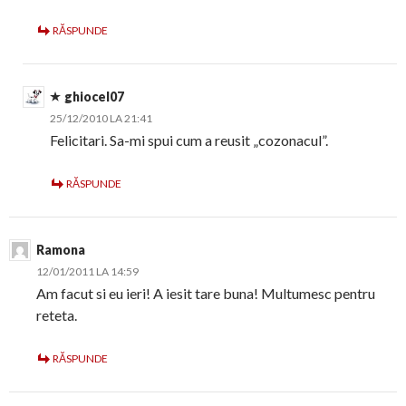
RĂSPUNDE
ghiocel07
25/12/2010 LA 21:41
Felicitari. Sa-mi spui cum a reusit „cozonacul”.
RĂSPUNDE
Ramona
12/01/2011 LA 14:59
Am facut si eu ieri! A iesit tare buna! Multumesc pentru
reteta.
RĂSPUNDE