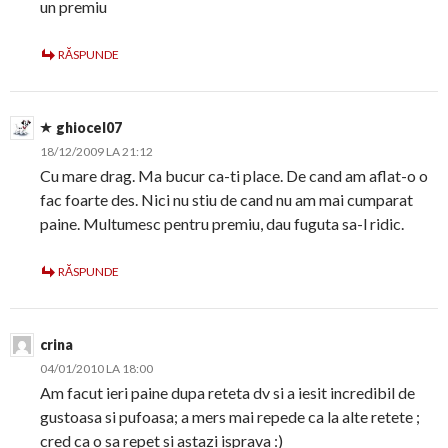
un premiu
RĂSPUNDE
ghiocel07
18/12/2009 LA 21:12
Cu mare drag. Ma bucur ca-ti place. De cand am aflat-o o
fac foarte des. Nici nu stiu de cand nu am mai cumparat
paine. Multumesc pentru premiu, dau fuguta sa-l ridic.
RĂSPUNDE
crina
04/01/2010 LA 18:00
Am facut ieri paine dupa reteta dv si a iesit incredibil de
gustoasa si pufoasa; a mers mai repede ca la alte retete ;
cred ca o sa repet si astazi isprava :)