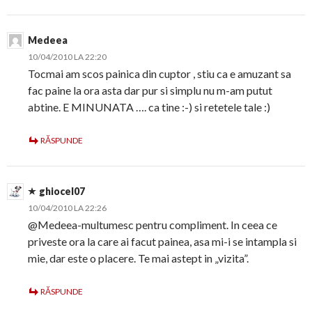
Medeea
10/04/2010 LA 22:20
Tocmai am scos painica din cuptor , stiu ca e amuzant sa
fac paine la ora asta dar pur si simplu nu m-am putut
abtine. E MINUNATA …. ca tine :-) si retetele tale :)
RĂSPUNDE
ghiocel07
10/04/2010 LA 22:26
@Medeea-multumesc pentru compliment. In ceea ce
priveste ora la care ai facut painea, asa mi-i se intampla si
mie, dar este o placere. Te mai astept in „vizita”.
RĂSPUNDE