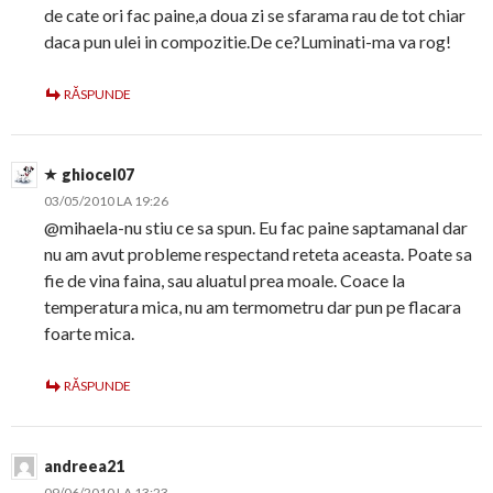
de cate ori fac paine,a doua zi se sfarama rau de tot chiar
daca pun ulei in compozitie.De ce?Luminati-ma va rog!
RĂSPUNDE
ghiocel07
03/05/2010 LA 19:26
@mihaela-nu stiu ce sa spun. Eu fac paine saptamanal dar
nu am avut probleme respectand reteta aceasta. Poate sa
fie de vina faina, sau aluatul prea moale. Coace la
temperatura mica, nu am termometru dar pun pe flacara
foarte mica.
RĂSPUNDE
andreea21
09/06/2010 LA 13:23