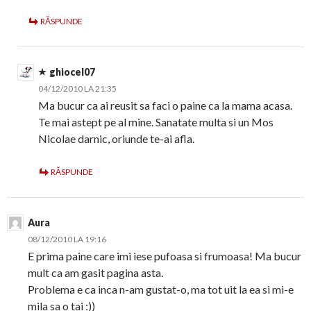
RĂSPUNDE
ghiocel07
04/12/2010 LA 21:35
Ma bucur ca ai reusit sa faci o paine ca la mama acasa.
Te mai astept pe al mine. Sanatate multa si un Mos
Nicolae darnic, oriunde te-ai afla.
RĂSPUNDE
Aura
08/12/2010 LA 19:16
E prima paine care imi iese pufoasa si frumoasa! Ma bucur
mult ca am gasit pagina asta.
Problema e ca inca n-am gustat-o, ma tot uit la ea si mi-e
mila sa o tai :))