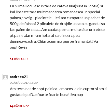
Eu nu mai locuiesc in tara de cateva luni(sunt in Scotia) si
imi lipseste tare mult mancarea romaneasca..in special
painea,covrigii,placintele…Ieri am cumparat un pachet de
500g de faina si 2 pliculete de drojdie uscata cu gandul sa
fac paine de casa…Am cautat pe mai multe site-uri retete
pt paine ,dar m-am hotarat sa o incerc pe a
dumneavoastra. Chiar acum ma pun pe framantat! Va
pup!Revin
RĂSPUNDE
andreea21
09/06/2010 LA 15:39
Am terminat de copt painica ..am scos-o din cuptor si am si
gustat deja :D..e foarte foarte buna!!!va pup
RĂSPUNDE