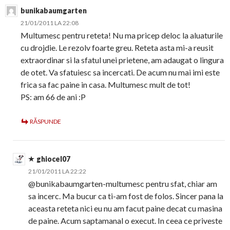
bunikabaumgarten
21/01/2011 LA 22:08
Multumesc pentru reteta! Nu ma pricep deloc la aluaturile
cu drojdie. Le rezolv foarte greu. Reteta asta mi-a reusit
extraordinar si la sfatul unei prietene, am adaugat o lingura
de otet. Va sfatuiesc sa incercati. De acum nu mai imi este
frica sa fac paine in casa. Multumesc mult de tot!
PS: am 66 de ani :P
RĂSPUNDE
ghiocel07
21/01/2011 LA 22:22
@bunikabaumgarten-multumesc pentru sfat, chiar am
sa incerc. Ma bucur ca ti-am fost de folos. Sincer pana la
aceasta reteta nici eu nu am facut paine decat cu masina
de paine. Acum saptamanal o execut. In ceea ce priveste