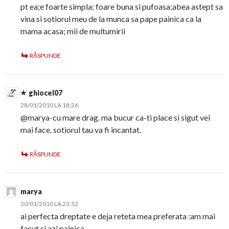
pt ea;e foarte simpla; foare buna si pufoasa;abea astept sa
vina si sotiorul meu de la munca sa pape painica ca la
mama acasa; mii de multumirii
RĂSPUNDE
ghiocel07
28/01/2010 LA 18:26
@marya-cu mare drag. ma bucur ca-ti place si sigut vei
mai face. sotiorul tau va fi incantat.
RĂSPUNDE
marya
30/01/2010 LA 23:52
ai perfecta dreptate e deja reteta mea preferata :am mai
facut si azi painica