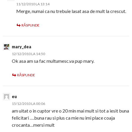
11/12/2010 LA 13:14
Merge, numai ca nu trebuie lasat asa de mult la crescut.
RĂSPUNDE
mary_dea
12/12/2010 LA 14:50
Ok asa am sa fac multumesc.va pup mary.
RĂSPUNDE
eu
15/12/2010 LA 00:06
am uitat o in cuptor vre o 20 min mai mult si tot a iesit buna
felicitari ….buna rau si plus ca mie nu imi place coaja
crocanta…mersi mult