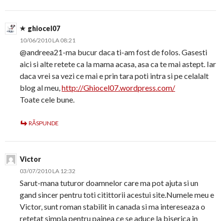
ghiocel07
10/06/2010 LA 08:21
@andreea21-ma bucur daca ti-am fost de folos. Gasesti
aici si alte retete ca la mama acasa, asa ca te mai astept. Iar
daca vrei sa vezi ce mai e prin tara poti intra si pe celalalt
blog al meu,
http://Ghiocel07.wordpress.com/
Toate cele bune.
RĂSPUNDE
Victor
03/07/2010 LA 12:32
Sarut-mana tuturor doamnelor care ma pot ajuta si un
gand sincer pentru toti citittorii acestui site.Numele meu e
Victor, sunt roman stabilit in canada si ma intereseaza o
retetat simpla pentru painea ce se aduce la biserica in