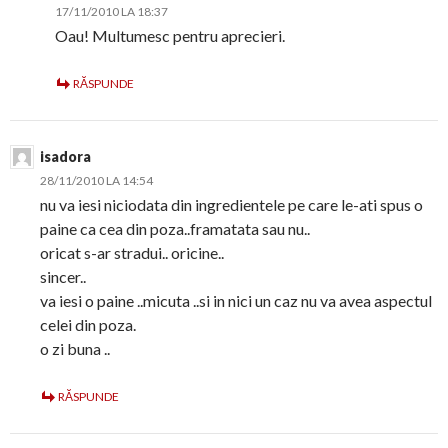
17/11/2010 LA 18:37
Oau! Multumesc pentru aprecieri.
RĂSPUNDE
isadora
28/11/2010 LA 14:54
nu va iesi niciodata din ingredientele pe care le-ati spus o
paine ca cea din poza..framatata sau nu..
oricat s-ar stradui.. oricine..
sincer..
va iesi o paine ..micuta ..si in nici un caz nu va avea aspectul
celei din poza.
o zi buna ..
RĂSPUNDE