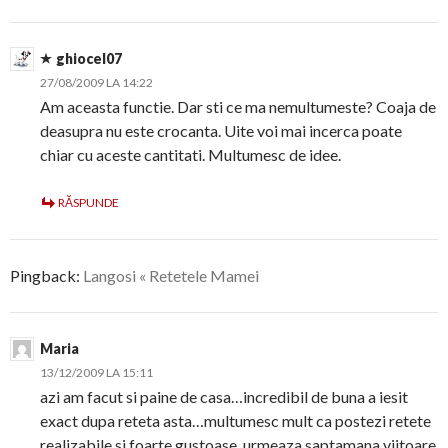
ghiocel07
27/08/2009 LA 14:22
Am aceasta functie. Dar sti ce ma nemultumeste? Coaja de
deasupra nu este crocanta. Uite voi mai incerca poate
chiar cu aceste cantitati. Multumesc de idee.
RĂSPUNDE
Pingback:
Langosi « Retetele Mamei
Maria
13/12/2009 LA 15:11
azi am facut si paine de casa…incredibil de buna a iesit
exact dupa reteta asta…multumesc mult ca postezi retete
realizabile si foarte gustoase..urmeaza saptamana viitoare