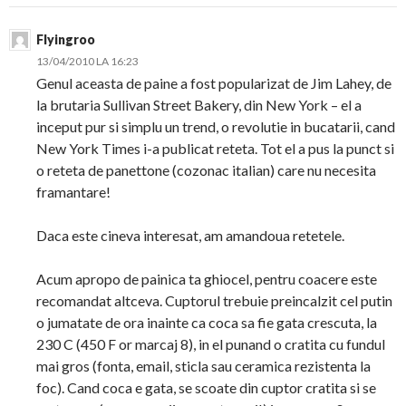
Flyingroo
13/04/2010 LA 16:23
Genul aceasta de paine a fost popularizat de Jim Lahey, de
la brutaria Sullivan Street Bakery, din New York – el a
inceput pur si simplu un trend, o revolutie in bucatarii, cand
New York Times i-a publicat reteta. Tot el a pus la punct si
o reteta de panettone (cozonac italian) care nu necesita
framantare!
Daca este cineva interesat, am amandoua retetele.
Acum apropo de painica ta ghiocel, pentru coacere este
recomandat altceva. Cuptorul trebuie preincalzit cel putin
o jumatate de ora inainte ca coca sa fie gata crescuta, la
230 C (450 F or marcaj 8), in el punand o cratita cu fundul
mai gros (fonta, email, sticla sau ceramica rezistenta la
foc). Cand coca e gata, se scoate din cuptor cratita si se