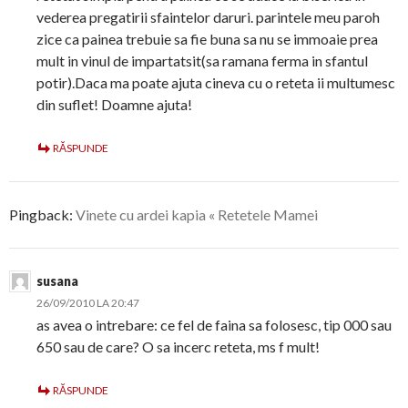
vederea pregatirii sfaintelor daruri. parintele meu paroh
zice ca painea trebuie sa fie buna sa nu se immoaie prea
mult in vinul de impartatsit(sa ramana ferma in sfantul
potir).Daca ma poate ajuta cineva cu o reteta ii multumesc
din suflet! Doamne ajuta!
RĂSPUNDE
Pingback:
Vinete cu ardei kapia « Retetele Mamei
susana
26/09/2010 LA 20:47
as avea o intrebare: ce fel de faina sa folosesc, tip 000 sau
650 sau de care? O sa incerc reteta, ms f mult!
RĂSPUNDE