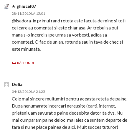
ghiocel07
28/11/2010 LA 15:01
@isadora-in primul rand reteta este facuta de mine si toti
cei care au comentat si este chiar asa. Ar trebui sa pui
mana s-o incerci si pe urma sa vorbesti, adica sa
comentezi. O fac de un an, rotunda sau in tava de chec si
este minunata.
RĂSPUNDE
Delia
04/12/2010 LA 21:25
Cele mai sincere multumiri pentru aceasta reteta de paine.
Dupa nenumarate incercari nereusite (carti, internet,
prieteni), am savurat o paine deosebita datorita dvs. Nu
mai cumparam paine deloc, mai ales ca suntem departe de
tara si nu ne place painea de aici. Mult succes tuturor!