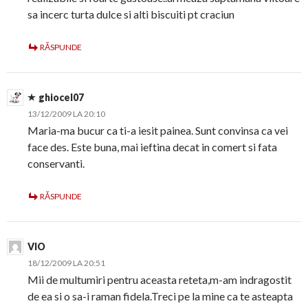
sa incerc turta dulce si alti biscuiti pt craciun
RĂSPUNDE
ghiocel07
13/12/2009 LA 20:10
Maria-ma bucur ca ti-a iesit painea. Sunt convinsa ca vei
face des. Este buna, mai ieftina decat in comert si fata
conservanti.
RĂSPUNDE
VIO
18/12/2009 LA 20:51
Mii de multumiri pentru aceasta reteta,m-am indragostit
de ea si o sa-i raman fidela.Treci pe la mine ca te asteapta