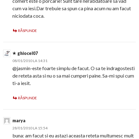
comert este o porcarie! Sunt tare nerabdatoare sa vad
cum va iesi.Dar trebuie sa spun ca pina acum nu am facut
niciodata coca.
RĂSPUNDE
ghiocel07
08/01/2010 LA 14:31
@jasmin-este foarte simplu de facut. O sa te indragostesti
de reteta asta si nu o sa mai cumperi paine. Sa-mi spui cum
ti-a iesit.
RĂSPUNDE
marya
28/01/2010 LA 15:54
buna: am facut si eu astazi aceasta reteta multumesc mult