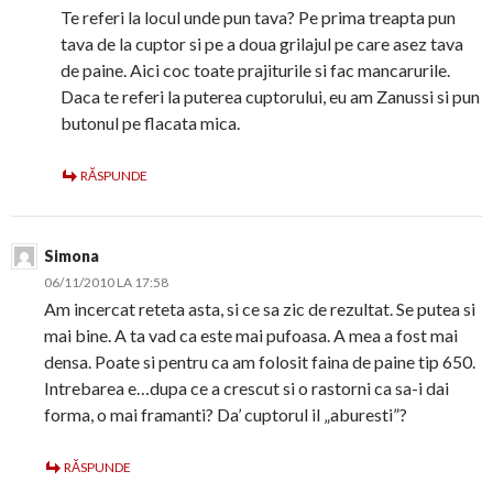
Te referi la locul unde pun tava? Pe prima treapta pun
tava de la cuptor si pe a doua grilajul pe care asez tava
de paine. Aici coc toate prajiturile si fac mancarurile.
Daca te referi la puterea cuptorului, eu am Zanussi si pun
butonul pe flacata mica.
RĂSPUNDE
Simona
06/11/2010 LA 17:58
Am incercat reteta asta, si ce sa zic de rezultat. Se putea si
mai bine. A ta vad ca este mai pufoasa. A mea a fost mai
densa. Poate si pentru ca am folosit faina de paine tip 650.
Intrebarea e…dupa ce a crescut si o rastorni ca sa-i dai
forma, o mai framanti? Da’ cuptorul il „aburesti”?
RĂSPUNDE