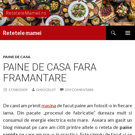
Caută
Retetele mamei
SARI
MENIU
LA
PRINCI
CONȚINUT
PAINE DE CASA
PAINE DE CASA FARA
FRAMANTARE
17/08/2009
GHIOCEL07
259 COMENTARII
De cand am primit
masina
de facut paine am folosit-o in fiecare
iarna. Din pacate „procesul de fabricatie” dureaza mult si
consumul de energie electrica este mare. Aseara am gasit un
blog minunat pe care am citit printre altele o reteta de
paine
rapida
pe care am pus-o in practica. Este simplu de facut si se