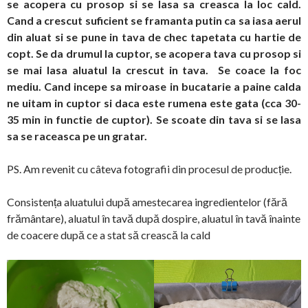
se acopera cu prosop si se lasa sa creasca la loc cald.
Cand a crescut suficient se framanta putin ca sa iasa aerul
din aluat si se pune in tava de chec tapetata cu hartie de
copt. Se da drumul la cuptor, se acopera tava cu prosop si
se mai lasa aluatul la crescut in tava. Se coace la foc
mediu. Cand incepe sa miroase in bucatarie a paine calda
ne uitam in cuptor si daca este rumena este gata (cca 30-
35 min in functie de cuptor). Se scoate din tava si se lasa
sa se raceasca pe un gratar.
PS. Am revenit cu câteva fotografii din procesul de producție.
Consistența aluatului după amestecarea ingredientelor (fără
frământare), aluatul în tavă după dospire, aluatul în tavă înainte
de coacere după ce a stat să crească la cald