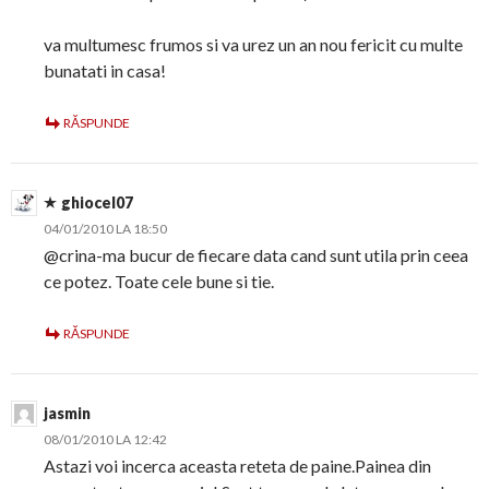
va multumesc frumos si va urez un an nou fericit cu multe
bunatati in casa!
RĂSPUNDE
ghiocel07
04/01/2010 LA 18:50
@crina-ma bucur de fiecare data cand sunt utila prin ceea
ce potez. Toate cele bune si tie.
RĂSPUNDE
jasmin
08/01/2010 LA 12:42
Astazi voi incerca aceasta reteta de paine.Painea din