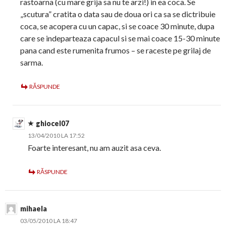
rastoarna (cu mare grija sa nu te arzi!) in ea coca. Se
„scutura” cratita o data sau de doua ori ca sa se dictribuie
coca, se acopera cu un capac, si se coace 30 minute, dupa
care se indeparteaza capacul si se mai coace 15-30 minute
pana cand este rumenita frumos – se raceste pe grilaj de
sarma.
RĂSPUNDE
ghiocel07
13/04/2010 LA 17:52
Foarte interesant, nu am auzit asa ceva.
RĂSPUNDE
mihaela
03/05/2010 LA 18:47