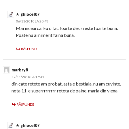
ghiocel07
06/11/2010 LA 20:43
Mai incearca. Eu o fac foarte des si este foarte buna.
Poate nu ai nimerit faina buna.
RĂSPUNDE
marbry8
17/11/2010 LA 17:31
din cate retete am probat, asta e bestiala. nu am cuvinte.
nota 11. e superrrrrrrrr reteta de paine. maria din viena
RĂSPUNDE
ghiocel07