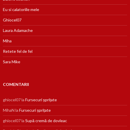
Eu si calatoriile mele
Ghiocel07
Laura Adamache
Miha
Retete fel de fel
Sara Mike
COMENTARII
ghiocel07
la
Fursecuri șprițate
MihaN
la
Fursecuri șprițate
ghiocel07
la
Supă cremă de dovleac