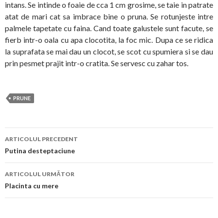
intans. Se intinde o foaie de cca 1 cm grosime, se taie in patrate
atat de mari cat sa imbrace bine o pruna. Se rotunjeste intre
palmele tapetate cu faina. Cand toate galustele sunt facute, se
fierb intr-o oala cu apa clocotita, la foc mic. Dupa ce se ridica
la suprafata se mai dau un clocot, se scot cu spumiera si se dau
prin pesmet prajit intr-o cratita. Se servesc cu zahar tos.
PRUNE
Navigare
ARTICOLUL PRECEDENT
în
Putina desteptaciune
articol
ARTICOLUL URMĂTOR
Placinta cu mere