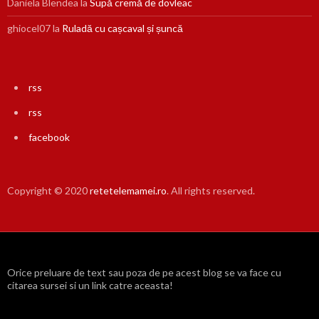
Daniela Blendea
la
Supă cremă de dovleac
ghiocel07
la
Ruladă cu cașcaval și șuncă
rss
rss
facebook
Copyright © 2020
retetelemamei.ro
. All rights reserved.
Orice preluare de text sau poza de pe acest blog se va face cu
citarea sursei si un link catre aceasta!