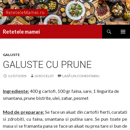
Caută
Retetele mamei
SARI
MENIU
LA
PRINCI
CONȚINUT
GALUSTE
GALUSTE CU PRUNE
11/07/2009
GHIOCEL07
LASĂ UN COMENTARIU
Ingrediente:
400 g cartofi, 100 gr faina, sare, 1 lingurita de
smantana, prune bistrite, ulei, zahar, pesmet
Mod de preparare:
Se face un aluat din cartofii fierti, curatati
si zdrobiti, cu faina, smantana si putina sare. Se pun toate pe
masa si se framanta pana se face un aluat nu prea tare si bun de