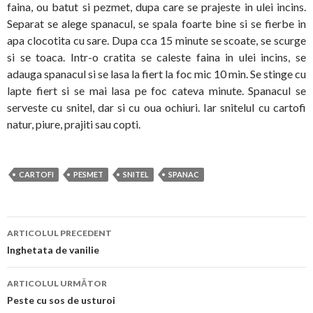
faina, ou batut si pezmet, dupa care se prajeste in ulei incins.
Separat se alege spanacul, se spala foarte bine si se fierbe in
apa clocotita cu sare. Dupa cca 15 minute se scoate, se scurge
si se toaca. Intr-o cratita se caleste faina in ulei incins, se
adauga spanacul si se lasa la fiert la foc mic 10 min. Se stinge cu
lapte fiert si se mai lasa pe foc cateva minute. Spanacul se
serveste cu snitel, dar si cu oua ochiuri. Iar snitelul cu cartofi
natur, piure, prajiti sau copti.
CARTOFI
PESMET
SNITEL
SPANAC
Navigare
ARTICOLUL PRECEDENT
în
Inghetata de vanilie
articol
ARTICOLUL URMĂTOR
Peste cu sos de usturoi