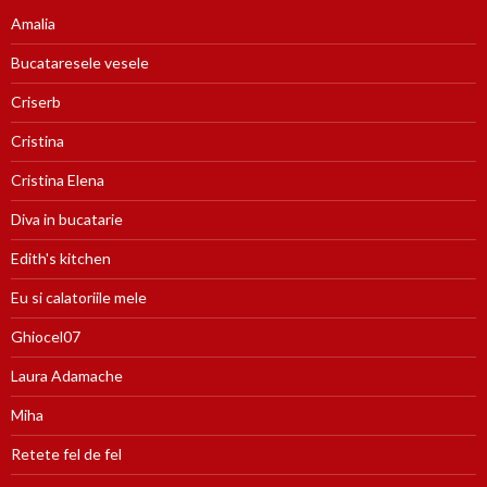
Amalia
Bucataresele vesele
Criserb
Cristina
Cristina Elena
Diva in bucatarie
Edith's kitchen
Eu si calatoriile mele
Ghiocel07
Laura Adamache
Miha
Retete fel de fel