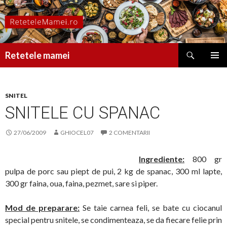
Caută
Retetele mamei
SARI
MENIU
LA
PRINCI
CONȚINUT
SNITEL
SNITELE CU SPANAC
27/06/2009
GHIOCEL07
2 COMENTARII
Ingrediente:
800 gr
pulpa de porc sau piept de pui, 2 kg de spanac, 300 ml lapte,
300 gr faina, oua, faina, pezmet, sare si piper.
Mod de preparare:
Se taie carnea feli, se bate cu ciocanul
special pentru snitele, se condimenteaza, se da fiecare felie prin