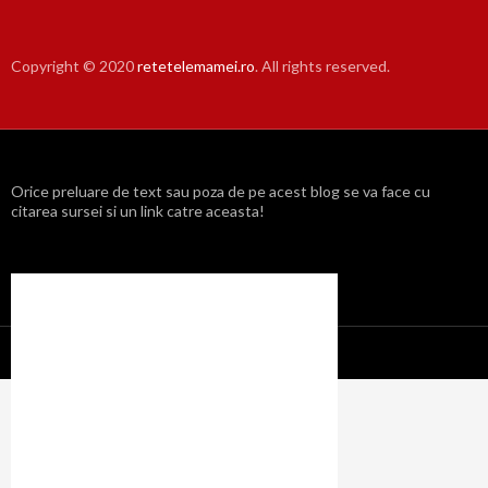
Copyright © 2020
retetelemamei.ro
. All rights reserved.
Orice preluare de text sau poza de pe acest blog se va face cu
citarea sursei si un link catre aceasta!
Propulsat cu mândrie de WordPress