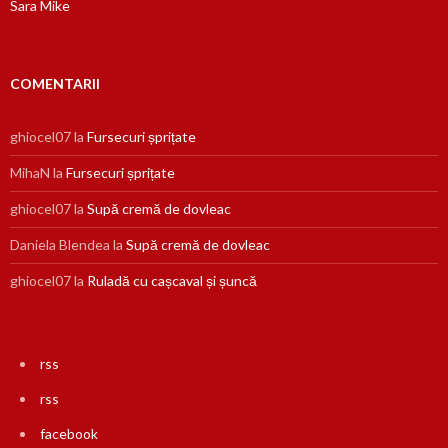
Sara Mike
COMENTARII
ghiocel07
la
Fursecuri șprițate
MihaN
la
Fursecuri șprițate
ghiocel07
la
Supă cremă de dovleac
Daniela Blendea
la
Supă cremă de dovleac
ghiocel07
la
Ruladă cu cașcaval și șuncă
rss
rss
facebook