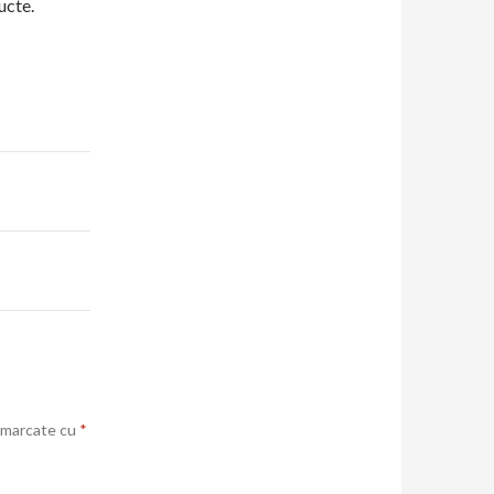
ucte.
t marcate cu
*