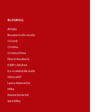
BLOGROLL
Amalia
Bucataresele vesele
Criserb
Cristina
Cristina Elena
Diva in bucatarie
Edith's kitchen
Eu si calatoriile mele
Ghiocel07
Laura Adamache
Miha
Retete fel de fel
Sara Mike