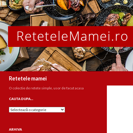
Caută
Retetele mamei
O colectie de retete simple, usor de facut acasa
CAUTA DUPA…
Cauta
dupa…
ARHIVA