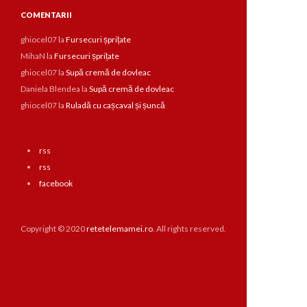
COMENTARII
ghiocel07
la
Fursecuri șprițate
MihaN
la
Fursecuri șprițate
ghiocel07
la
Supă cremă de dovleac
Daniela Blendea
la
Supă cremă de dovleac
ghiocel07
la
Ruladă cu cașcaval și șuncă
rss
rss
facebook
Copyright © 2020
retetelemamei.ro
. All rights reserved.