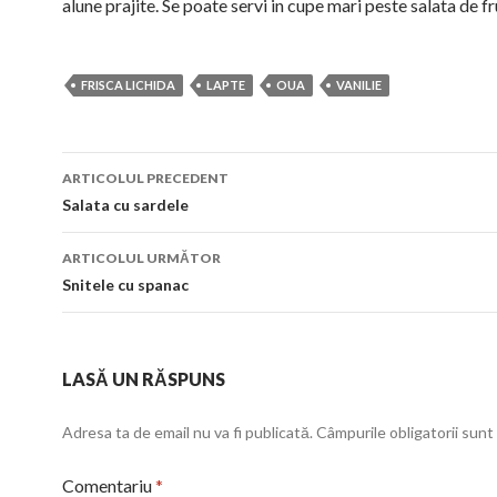
alune prajite. Se poate servi in cupe mari peste salata de fr
FRISCA LICHIDA
LAPTE
OUA
VANILIE
Navigare
ARTICOLUL PRECEDENT
în
Salata cu sardele
articol
ARTICOLUL URMĂTOR
Snitele cu spanac
LASĂ UN RĂSPUNS
Adresa ta de email nu va fi publicată.
Câmpurile obligatorii sun
Comentariu
*