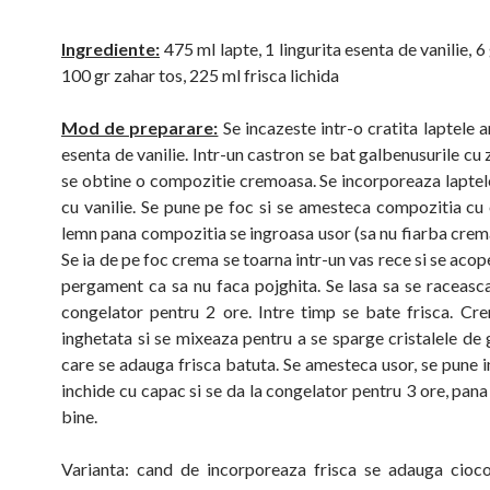
Ingrediente:
475 ml lapte, 1 lingurita esenta de vanilie, 6
100 gr zahar tos, 225 ml frisca lichida
Mod de preparare:
Se incazeste intr-o cratita laptele 
esenta de vanilie. Intr-un castron se bat galbenusurile cu
se obtine o compozitie cremoasa. Se incorporeaza lapte
cu vanilie. Se pune pe foc si se amesteca compozitia cu 
lemn pana compozitia se ingroasa usor (sa nu fiarba crema
Se ia de pe foc crema se toarna intr-un vas rece si se acop
pergament ca sa nu faca pojghita. Se lasa sa se raceasca
congelator pentru 2 ore. Intre timp se bate frisca. Cre
inghetata si se mixeaza pentru a se sparge cristalele de
care se adauga frisca batuta. Se amesteca usor, se pune i
inchide cu capac si se da la congelator pentru 3 ore, pana
bine.
Varianta: cand de incorporeaza frisca se adauga cioco