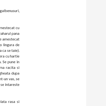
 galbenusuri,
amestecat cu
 zaharul pana
le amestecat
o lingura de
 ca se taie).
era cu hartie
. Se pune in
ma racita si
 gheata dupa
nt-un vas, se
 se intareste
lata rasa si