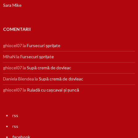
Sara Mike
COMENTARII
ghiocel07
la
Fursecuri șprițate
MihaN
la
Fursecuri șprițate
ghiocel07
la
Supă cremă de dovleac
Daniela Blendea
la
Supă cremă de dovleac
ghiocel07
la
Ruladă cu cașcaval și șuncă
rss
rss
facebook