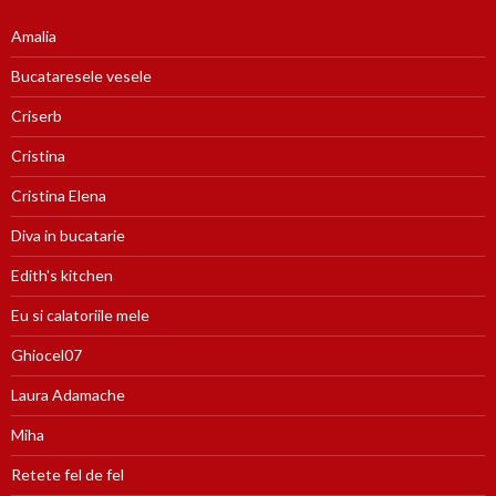
Amalia
Bucataresele vesele
Criserb
Cristina
Cristina Elena
Diva in bucatarie
Edith's kitchen
Eu si calatoriile mele
Ghiocel07
Laura Adamache
Miha
Retete fel de fel