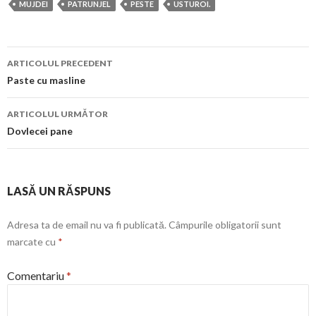
MUJDEI
PATRUNJEL
PESTE
USTUROI.
Navigare
ARTICOLUL PRECEDENT
în
Paste cu masline
articol
ARTICOLUL URMĂTOR
Dovlecei pane
LASĂ UN RĂSPUNS
Adresa ta de email nu va fi publicată.
Câmpurile obligatorii sunt
marcate cu
*
Comentariu
*