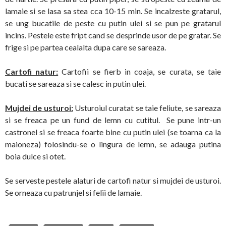
lamaie si se lasa sa stea cca 10-15 min. Se incalzeste gratarul,
se ung bucatile de peste cu putin ulei si se pun pe gratarul
incins. Pestele este fript cand se desprinde usor de pe gratar. Se
frige si pe partea cealalta dupa care se sareaza.
Cartofi natur:
Cartofii se fierb in coaja, se curata, se taie
bucati se sareaza si se calesc in putin ulei.
Mujdei de usturoi:
Usturoiul curatat se taie feliute, se sareaza
si se freaca pe un fund de lemn cu cutitul. Se pune intr-un
castronel si se freaca foarte bine cu putin ulei (se toarna ca la
maioneza) folosindu-se o lingura de lemn, se adauga putina
boia dulce si otet.
Se serveste pestele alaturi de cartofi natur si mujdei de usturoi.
Se orneaza cu patrunjel si felii de lamaie.