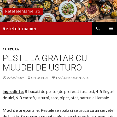
Caută
Retetele mamei
SARI
MENIU
LA
PRINCI
CONȚINUT
FRIPTURA
PESTE LA GRATAR CU
MUJDEI DE USTUROI
22/05/2009
GHIOCEL07
LASĂ UN COMENTARIU
Ingredinte:
8 bucati de peste (de preferat fara os), 4-5 linguri
de ulei, 6-8 cartofi, usturoi, sare, piper, otet, patrunjel, lamaie
Mod de preparare:
Pestele se spala si se usuca cu un servetel
de hartie. Se presara cu putin piper, se stropeste cu zeama de