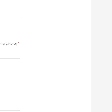
t marcate cu
*