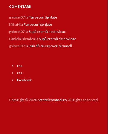
COMENTARII
ghiocel07
la
Fursecuri șprițate
MihaN
la
Fursecuri șprițate
ghiocel07
la
Supă cremă de dovleac
Daniela Blendea
la
Supă cremă de dovleac
ghiocel07
la
Ruladă cu cașcaval și șuncă
rss
rss
facebook
Copyright © 2020
retetelemamei.ro
. All rights reserved.