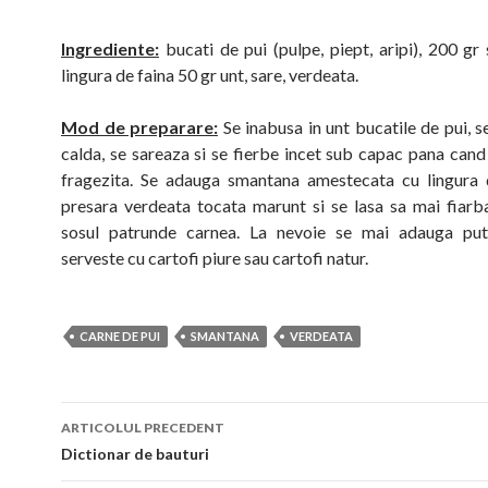
Ingrediente:
bucati de pui (pulpe, piept, aripi), 200 gr
lingura de faina 50 gr unt, sare, verdeata.
Mod de preparare:
Se inabusa in unt bucatile de pui, s
calda, se sareaza si se fierbe incet sub capac pana cand
fragezita. Se adauga smantana amestecata cu lingura 
presara verdeata tocata marunt si se lasa sa mai fiar
sosul patrunde carnea. La nevoie se mai adauga put
serveste cu cartofi piure sau cartofi natur.
CARNE DE PUI
SMANTANA
VERDEATA
Navigare
ARTICOLUL PRECEDENT
în
Dictionar de bauturi