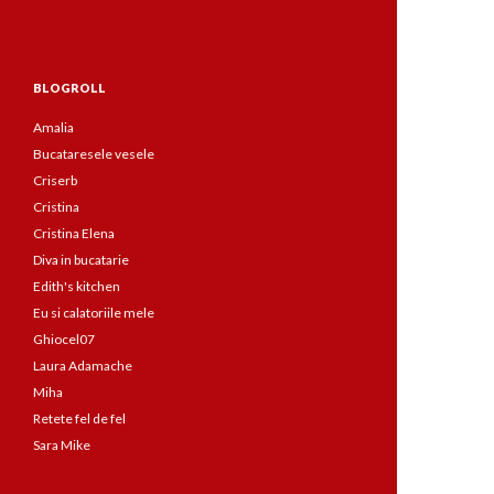
BLOGROLL
Amalia
Bucataresele vesele
Criserb
Cristina
Cristina Elena
Diva in bucatarie
Edith's kitchen
Eu si calatoriile mele
Ghiocel07
Laura Adamache
Miha
Retete fel de fel
Sara Mike