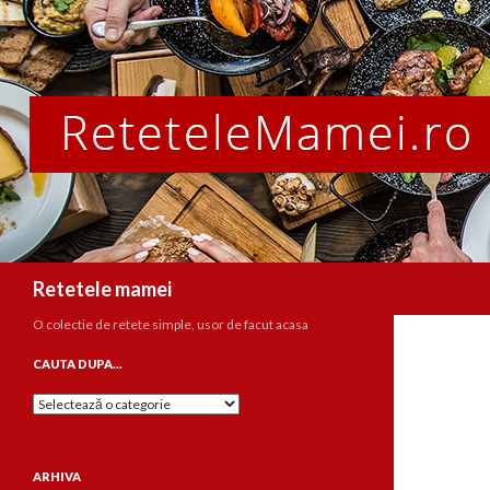
Caută
Retetele mamei
O colectie de retete simple, usor de facut acasa
CAUTA DUPA…
Cauta
dupa…
ARHIVA