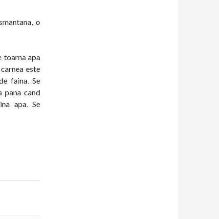
 smantana, o
e toarna apa
 carnea este
de faina. Se
ba pana cand
ina apa. Se