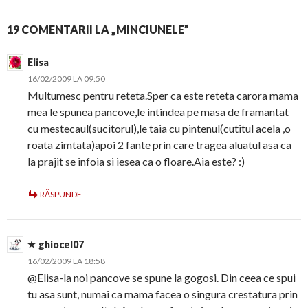
19 COMENTARII LA „MINCIUNELE”
Elisa
16/02/2009 LA 09:50
Multumesc pentru reteta.Sper ca este reteta carora mama
mea le spunea pancove,le intindea pe masa de framantat
cu mestecaul(sucitorul),le taia cu pintenul(cutitul acela ,o
roata zimtata)apoi 2 fante prin care tragea aluatul asa ca
la prajit se infoia si iesea ca o floare.Aia este? :)
RĂSPUNDE
ghiocel07
16/02/2009 LA 18:58
@Elisa-la noi pancove se spune la gogosi. Din ceea ce spui
tu asa sunt, numai ca mama facea o singura crestatura prin