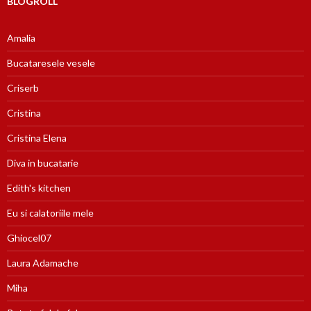
BLOGROLL
Amalia
Bucataresele vesele
Criserb
Cristina
Cristina Elena
Diva in bucatarie
Edith's kitchen
Eu si calatoriile mele
Ghiocel07
Laura Adamache
Miha