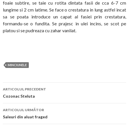
foaie subtire, se taie cu rotita dintata fasii de cca 6-7 cm
lungime si 2 cm latime. Se face o crestatura in lung astfel incat
sa se poata introduce un capat al fasiei prin crestatura,
formandu-se o fundita. Se prajesc in ulei incins, se scot pe
platou si se pudreaza cu zahar vanilat.
MINCIUNELE
Navigare
ARTICOLUL PRECEDENT
în
Cozonac Steluta
articol
ARTICOLUL URMĂTOR
Saleuri din aluat fraged