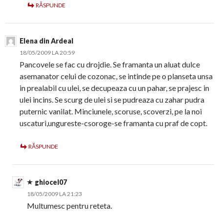
RĂSPUNDE
Elena din Ardeal
18/05/2009 LA 20:59
Pancovele se fac cu drojdie. Se framanta un aluat dulce
asemanator celui de cozonac, se intinde pe o planseta unsa
in prealabil cu ulei, se decupeaza cu un pahar, se prajesc in
ulei incins. Se scurg de ulei si se pudreaza cu zahar pudra
puternic vanilat. Minciunele, scoruse, scoverzi, pe la noi
uscaturi,ungureste-csoroge-se framanta cu praf de copt.
RĂSPUNDE
ghiocel07
18/05/2009 LA 21:23
Multumesc pentru reteta.