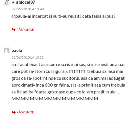
ghiocel07
02/06/2010 LA 19:40
@paula-ai incercat si nu ti-au reusit? cata faina ai pus?
RĂSPUNDE
paula
05/06/2010 LA 10:22
am facut exact asa cum e scris mai sus, si mi-a iesit un aluat
care pot sa-l torn cu lingura, uffffffffff, trebuia sa iasa mai
gros ca sa-l pot intinde cu sucitorul, asa ca am mai adaugat
aproximativ inca 600 gr. faina, si s-a primit asa cum trebuia
sa fie adika foarte gustoase dupa ce le-am prajit in ulei…
MMMMMMMMMMMMMMMMMMM
RĂSPUNDE