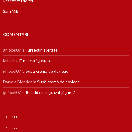
Retete fel de fel
Sara Mike
COMENTARII
ghiocel07
la
Fursecuri șprițate
MihaN
la
Fursecuri șprițate
ghiocel07
la
Supă cremă de dovleac
Daniela Blendea
la
Supă cremă de dovleac
ghiocel07
la
Ruladă cu cașcaval și șuncă
rss
rss