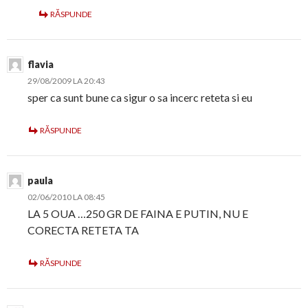
RĂSPUNDE
flavia
29/08/2009 LA 20:43
sper ca sunt bune ca sigur o sa incerc reteta si eu
RĂSPUNDE
paula
02/06/2010 LA 08:45
LA 5 OUA …250 GR DE FAINA E PUTIN, NU E
CORECTA RETETA TA
RĂSPUNDE