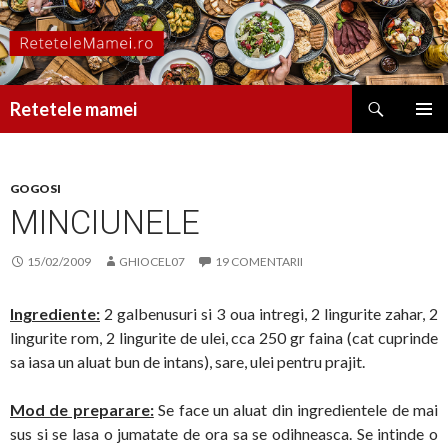
Caută
Retetele mamei
SARI
MENIU
LA
PRINCI
CONȚINUT
GOGOSI
MINCIUNELE
15/02/2009
GHIOCEL07
19 COMENTARII
Ingrediente:
2 galbenusuri si 3 oua intregi, 2 lingurite zahar, 2
lingurite rom, 2 lingurite de ulei, cca 250 gr faina (cat cuprinde
sa iasa un aluat bun de intans), sare, ulei pentru prajit.
Mod de preparare:
Se face un aluat din ingredientele de mai
sus si se lasa o jumatate de ora sa se odihneasca. Se intinde o