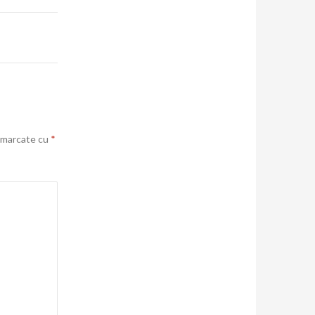
t marcate cu
*