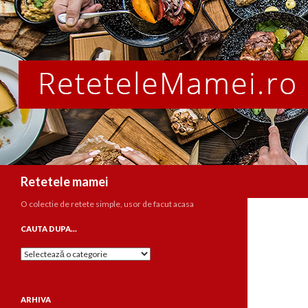
Caută
Retetele mamei
O colectie de retete simple, usor de facut acasa
CAUTA DUPA…
Cauta
dupa…
ARHIVA