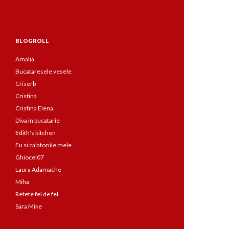
BLOGROLL
Amalia
Bucataresele vesele
Criserb
Cristina
Cristina Elena
Diva in bucatarie
Edith's kitchen
Eu si calatoriile mele
Ghiocel07
Laura Adamache
Miha
Retete fel de fel
Sara Mike