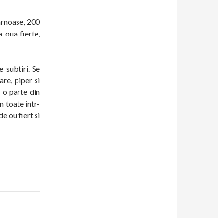
carnoase, 200
 oua fierte,
e subtiri. Se
are, piper si
 o parte din
n toate intr-
de ou fiert si