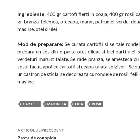
Ingrediente:
400 gr cartofi fierti in coaja, 400 gr rosii 
gr branza telemea, o ceapa, marar, patrunjel verde, doua
masline, otel si ulei
Mod de preparare:
Se curata cartofii si se taie rondel
prepara un sos din o parte otet diluat si trei parti ulei, s
verdeturi marunt taiate. Se rade branza, se amesteca cu
sosul facut, apoi cu cartofii si ceapa taiata solzisori. Se pu
un castron de sticla, se decoreaza cu rondele de rosii, felii 
masline.
CARTOFI
MAIONEZA
OUA
ROSII
Navigare
ARTICOLUL PRECEDENT
în
Pasta de conopida