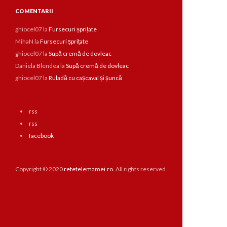
COMENTARII
ghiocel07
la
Fursecuri șprițate
MihaN
la
Fursecuri șprițate
ghiocel07
la
Supă cremă de dovleac
Daniela Blendea
la
Supă cremă de dovleac
ghiocel07
la
Ruladă cu cașcaval și șuncă
rss
rss
facebook
Copyright © 2020
retetelemamei.ro
. All rights reserved.