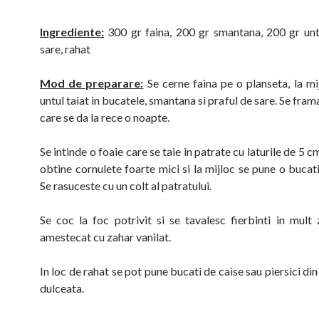
Ingrediente:
300 gr faina, 200 gr smantana, 200 gr unt
sare, rahat
Mod de preparare:
Se cerne faina pe o planseta, la mi
untul taiat in bucatele, smantana si praful de sare. Se fram
care se da la rece o noapte.
Se intinde o foaie care se taie in patrate cu laturile de 5 c
obtine cornulete foarte mici si la mijloc se pune o bucat
Se rasuceste cu un colt al patratului.
Se coc la foc potrivit si se tavalesc fierbinti in mult
amestecat cu zahar vanilat.
In loc de rahat se pot pune bucati de caise sau piersici d
dulceata.