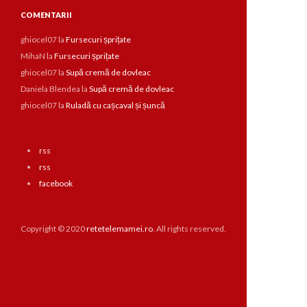
COMENTARII
ghiocel07
la
Fursecuri șprițate
MihaN
la
Fursecuri șprițate
ghiocel07
la
Supă cremă de dovleac
Daniela Blendea
la
Supă cremă de dovleac
ghiocel07
la
Ruladă cu cașcaval și șuncă
rss
rss
facebook
Copyright © 2020
retetelemamei.ro
. All rights reserved.