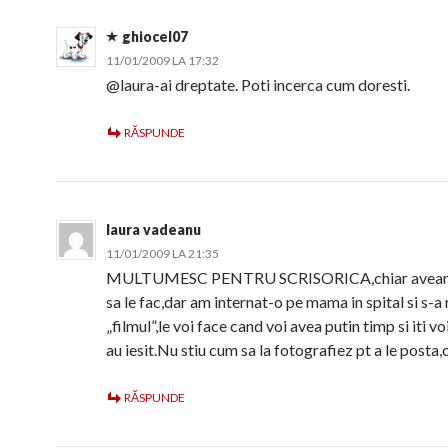
ghiocel07
11/01/2009 LA 17:32
@laura-ai dreptate. Poti incerca cum doresti.
RĂSPUNDE
laura vadeanu
11/01/2009 LA 21:35
MULTUMESC PENTRU SCRISORICA,chiar aveam
sa le fac,dar am internat-o pe mama in spital si s-a
„filmul”,le voi face cand voi avea putin timp si iti 
au iesit.Nu stiu cum sa la fotografiez pt a le posta,
RĂSPUNDE