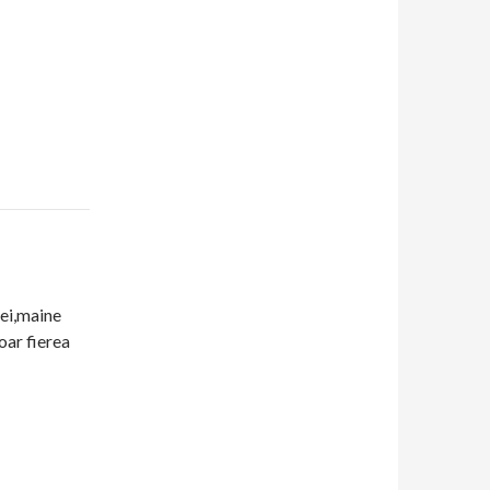
mei,maine
oar fierea