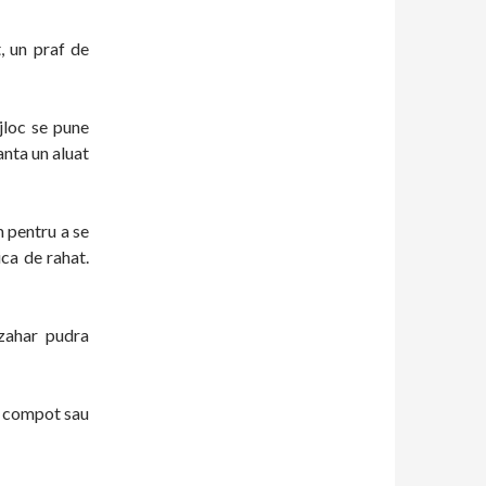
, un praf de
jloc se pune
anta un aluat
m pentru a se
ica de rahat.
 zahar pudra
in compot sau