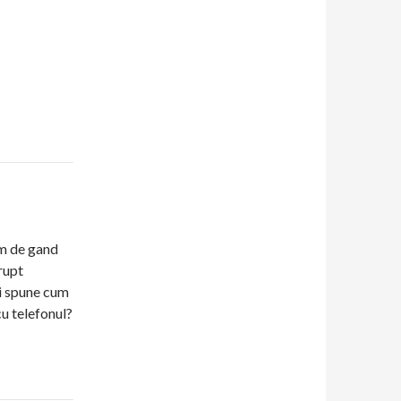
 de gand
 rupt
voi spune cum
cu telefonul?