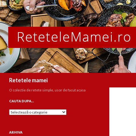
Caută
Retetele mamei
O colectie de retete simple, usor de facut acasa
CAUTA DUPA…
Cauta
dupa…
ARHIVA