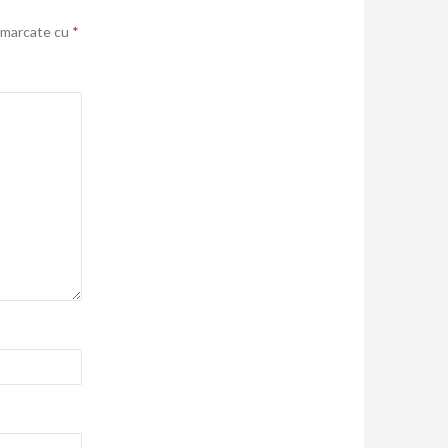
t marcate cu
*