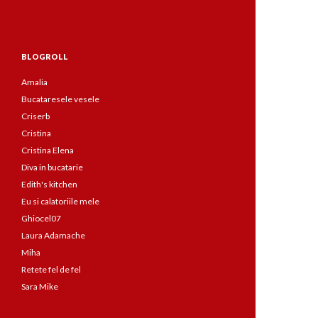
BLOGROLL
Amalia
Bucataresele vesele
Criserb
Cristina
Cristina Elena
Diva in bucatarie
Edith's kitchen
Eu si calatoriile mele
Ghiocel07
Laura Adamache
Miha
Retete fel de fel
Sara Mike