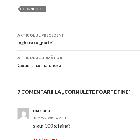
CORNULETE
Navigare
ARTICOLUL PRECEDENT
în
Inghetata „parfe”
articol
ARTICOLUL URMĂTOR
Ciuperci cu maioneza
7 COMENTARII LA „CORNULETE FOARTE FINE”
mariana
13/12/2008 LA 21:17
sigur 300 g faina?