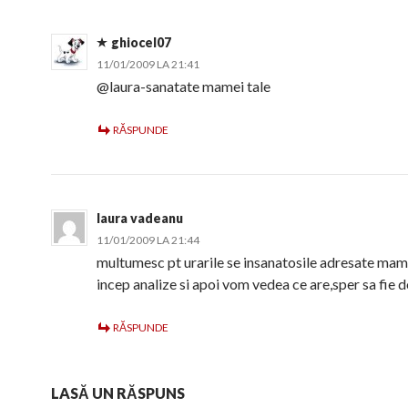
ghiocel07
11/01/2009 LA 21:41
@laura-sanatate mamei tale
RĂSPUNDE
laura vadeanu
11/01/2009 LA 21:44
multumesc pt urarile se insanatosile adresate ma
incep analize si apoi vom vedea ce are,sper sa fie d
RĂSPUNDE
LASĂ UN RĂSPUNS