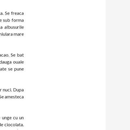
a. Se freaca
de sub forma
a albusurile
hiulara mare
acao. Se bat
adauga ouale
tate se pune
r nuci. Dupa
. Se amesteca
e unge cu un
de ciocolata.