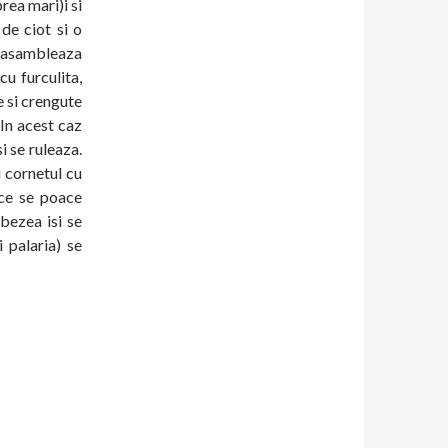
rea mari)i si
de ciot si o
i asambleaza
cu furculita,
 si crengute
In acest caz
i se ruleaza.
 cornetul cu
 ce se poace
bezea isi se
 palaria) se