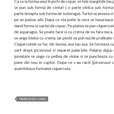
Ca sa ia forma unui trunchi de copac se taie marginile (nu p
se pun sub forma de cioturi ( o parte oblica sub forma 
parte dreapta sub forma de buturuga). Tortul se aseaza s
pe un platou alb. Dupa ce sta putin la rece se hasureaza 
dand forma scoartei de copac. Pe platou se pun ciupercute
de asparagus. Se poate face si cu crema de ou fara nuca. 
se unge blatul cu crema, iar peste se pun nucile pralinate s
Ciupercutele se fac din bezea, asa sau asa. Se formaza cu
varf drept piciorusul si separat palariute. Palaria dupa
jumatate se unge cu peltea de visine si se puncteaza cu 
pune din nou in cuptor. Dupa ce s-au racit (piciorusul si
asambleaza formand ciupercuta.
TRUNCHI DE COPAC