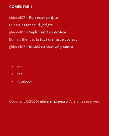
COMENTARII
ghiocel07
la
Fursecuri șprițate
MihaN
la
Fursecuri șprițate
ghiocel07
la
Supă cremă de dovleac
Daniela Blendea
la
Supă cremă de dovleac
ghiocel07
la
Ruladă cu cașcaval și șuncă
rss
rss
facebook
Copyright © 2020
retetelemamei.ro
. All rights reserved.