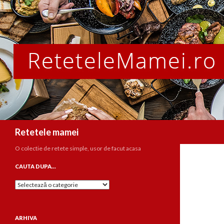
Caută
Retetele mamei
O colectie de retete simple, usor de facut acasa
CAUTA DUPA…
Cauta
dupa…
ARHIVA