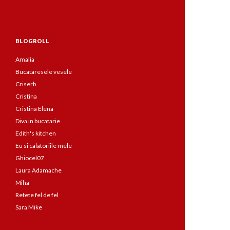
BLOGROLL
Amalia
Bucataresele vesele
Criserb
Cristina
Cristina Elena
Diva in bucatarie
Edith's kitchen
Eu si calatoriile mele
Ghiocel07
Laura Adamache
Miha
Retete fel de fel
Sara Mike