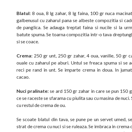
Blatul:
8 oua, 8 lg zahar, 8 lg faina, 100 gr nuca macinat
galbenusul cu zaharul pana se albeste compozitia si ca
de panglica. Se adauga treptat faina si nucile si la urm
batute spuma. Se toarna compozitia intr-o tava dreptung
si se coace.
Crema:
250 gr unt, 250 gr zahar, 4 oua, vanilie, 50 gr c
ouale cu zaharul pe aburi. Untul se freaca spuma si se 
reci pe rand in unt. Se imparte crema in doua. In juma
cacao.
Nuci pralinate:
se ard 150 gr zahar in care se pun 150 g
ce se raceste se sfarama cu piulita sau cu masina de nuci
cu restul de crema de ou.
Se scoate blatul din tava, se pune pe un servet umed, s
strat de crema cu nuci si se ruleaza. Se imbraca in crema 