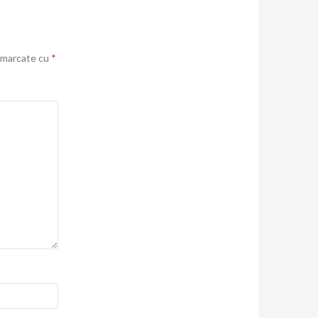
t marcate cu
*