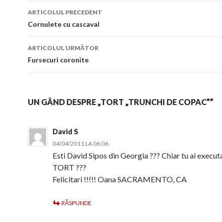
Navigare
ARTICOLUL PRECEDENT
în
Cornulete cu cascaval
articol
ARTICOLUL URMĂTOR
Fursecuri coronite
UN GÂND DESPRE „TORT „TRUNCHI DE COPAC””
David S
04/04/2011 LA 06:06
Esti David Sipos din Georgia ??? Chiar tu ai execut
TORT ???
Felicitari !!!!! Oana SACRAMENTO, CA
RĂSPUNDE