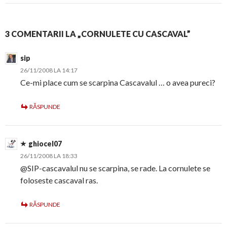
3 COMENTARII LA „CORNULETE CU CASCAVAL”
sip
26/11/2008 LA 14:17
Ce-mi place cum se scarpina Cascavalul … o avea pureci?
RĂSPUNDE
ghiocel07
26/11/2008 LA 18:33
@SIP-cascavalul nu se scarpina, se rade. La cornulete se
foloseste cascaval ras.
RĂSPUNDE