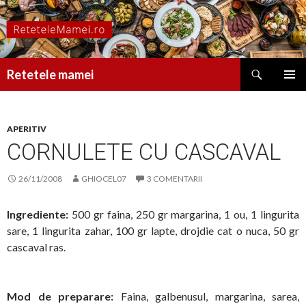
Caută
Retetele mamei
SARI
MENIU
LA
PRINCI
CONȚINUT
APERITIV
CORNULETE CU CASCAVAL
26/11/2008
GHIOCEL07
3 COMENTARII
Ingrediente:
500 gr faina, 250 gr margarina, 1 ou, 1 lingurita
sare, 1 lingurita zahar, 100 gr lapte, drojdie cat o nuca, 50 gr
cascaval ras.
Mod de preparare:
Faina, galbenusul, margarina, sarea,