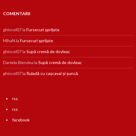
COMENTARII
ghiocel07
la
Fursecuri șprițate
MihaN
la
Fursecuri șprițate
ghiocel07
la
Supă cremă de dovleac
Daniela Blendea
la
Supă cremă de dovleac
ghiocel07
la
Ruladă cu cașcaval și șuncă
rss
rss
facebook