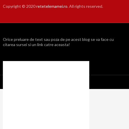
Copyright © 2020
retetelemamei.ro
. All rights reserved.
Orice preluare de text sau poza de pe acest blog se va face cu
citarea sursei si un link catre aceasta!
Propulsat cu mândrie de WordPress