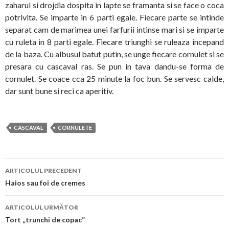
zaharul si drojdia dospita in lapte se framanta si se face o coca
potrivita. Se imparte in 6 parti egale. Fiecare parte se intinde
separat cam de marimea unei farfurii intinse mari si se imparte
cu ruleta in 8 parti egale. Fiecare triunghi se ruleaza incepand
de la baza. Cu albusul batut putin, se unge fiecare cornulet si se
presara cu cascaval ras. Se pun in tava dandu-se forma de
cornulet. Se coace cca 25 minute la foc bun. Se servesc calde,
dar sunt bune si reci ca aperitiv.
CASCAVAL
CORNULETE
Navigare
ARTICOLUL PRECEDENT
în
Haios sau foi de cremes
articol
ARTICOLUL URMĂTOR
Tort „trunchi de copac”