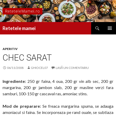
Caută
Retetele mamei
SARI
MENIU
LA
PRINCI
CONȚINUT
APERITIV
CHEC SARAT
06/11/2008
GHIOCEL07
LASĂ UN COMENTARIU
Ingrediente:
250 gr faina, 4 oua, 200 gr vin alb sec, 200 gr
margarina, 200 gr jambon slab, 200 gr masline verzi fara
samburi, 100-150 gr cascaval ras, amoniac stins.
Mod de preparare:
Se freaca margarina spuma, se adauga
amoniacul si faina. Se incorporeaza pe rand ouale, se subtiaza