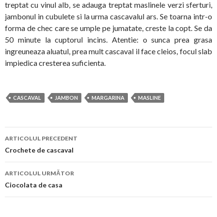
treptat cu vinul alb, se adauga treptat maslinele verzi sferturi,
jambonul in cubulete si la urma cascavalul ars. Se toarna intr-o
forma de chec care se umple pe jumatate, creste la copt. Se da
50 minute la cuptorul incins. Atentie: o sunca prea grasa
ingreuneaza aluatul, prea mult cascaval il face cleios, focul slab
impiedica cresterea suficienta.
CASCAVAL
JAMBON
MARGARINA
MASLINE
Navigare
ARTICOLUL PRECEDENT
în
Crochete de cascaval
articol
ARTICOLUL URMĂTOR
Ciocolata de casa