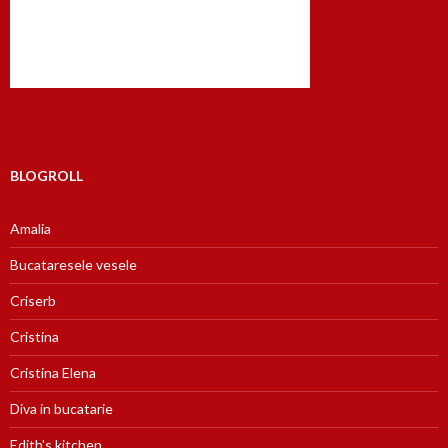
BLOGROLL
Amalia
Bucataresele vesele
Criserb
Cristina
Cristina Elena
Diva in bucatarie
Edith's kitchen