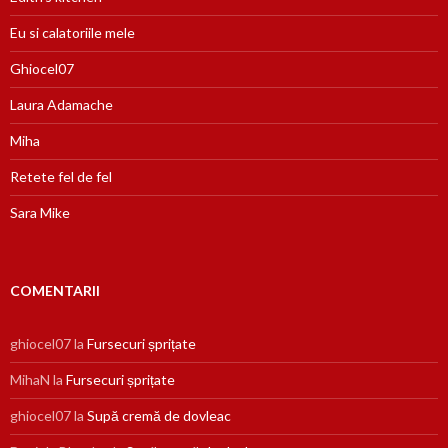
Eu si calatoriile mele
Ghiocel07
Laura Adamache
Miha
Retete fel de fel
Sara Mike
COMENTARII
ghiocel07
la
Fursecuri șprițate
MihaN
la
Fursecuri șprițate
ghiocel07
la
Supă cremă de dovleac