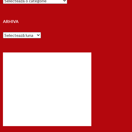
dupa…
ARHIVA
Arhiva