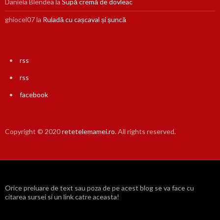
Daniela Blendea
la
Supă cremă de dovleac
ghiocel07
la
Ruladă cu cașcaval și șuncă
rss
rss
facebook
Copyright © 2020
retetelemamei.ro
. All rights reserved.
Orice preluare de text sau poza de pe acest blog se va face cu
citarea sursei si un link catre aceasta!